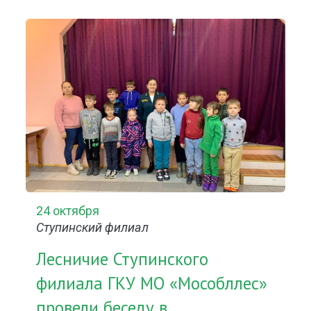
24 октября
Ступинский филиал
Лесничие Ступинского
филиала ГКУ МО «Мособллес»
провели беседу в