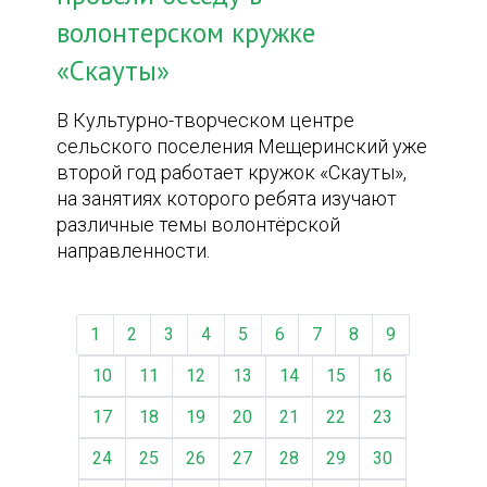
волонтерском кружке
«Скауты»
В Культурно-творческом центре
сельского поселения Мещеринский уже
второй год работает кружок «Скауты»,
на занятиях которого ребята изучают
различные темы волонтёрской
направленности.
1
2
3
4
5
6
7
8
9
10
11
12
13
14
15
16
17
18
19
20
21
22
23
24
25
26
27
28
29
30