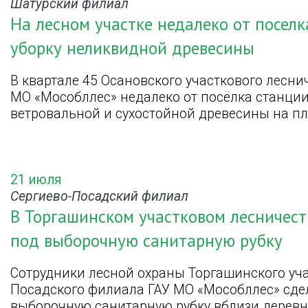
Шатурский филиал
На лесном участке недалеко от посел
уборку неликвидной древесины
В квартале 45 Осановского участкового лесн
МО «Мособллес» недалеко от посёлка станци
ветровальной и сухостойной древесины на пл
21 июля
Сергиево-Посадский филиал
В Торгашинском участковом лесничест
под выборочную санитарную рубку
Сотрудники лесной охраны Торгашинского уча
Посадского филиала ГАУ МО «Мособллес» сде
выборочную санитарную рубку вблизи деревн