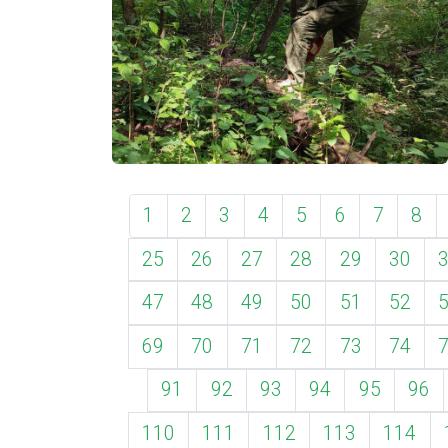
1
2
3
4
5
6
7
8
25
26
27
28
29
30
47
48
49
50
51
52
69
70
71
72
73
74
91
92
93
94
95
96
110
111
112
113
114