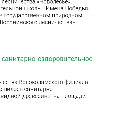
 лесничества «Новолесье»,
вательной школы «Имена Победы»
 в государственном природном
 Воронинского лесничества».
 санитарно-оздоровительное
а
ичества Волоколамского филиала
ершилось санитарно-
иквидной древесины на площади