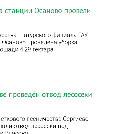
ка станции Осаново провели
ичества Шатурского филиала ГАУ
и Осаново проведена уборка
ощади 4,29 гектара.
ве проведён отвод лесосеки
сткового лесничества Сергиево-
лали отвод лесосеки под
и Власово.