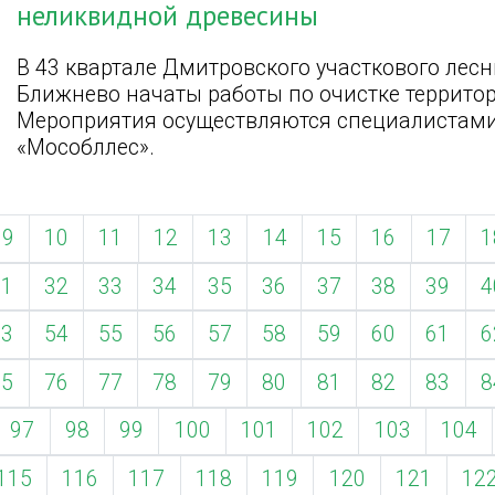
неликвидной древесины
В 43 квартале Дмитровского участкового лес
Ближнево начаты работы по очистке террито
Мероприятия осуществляются специалистами
«Мособллес».
9
10
11
12
13
14
15
16
17
1
31
32
33
34
35
36
37
38
39
4
53
54
55
56
57
58
59
60
61
6
75
76
77
78
79
80
81
82
83
8
97
98
99
100
101
102
103
104
115
116
117
118
119
120
121
12