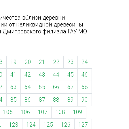
ничества вблизи деревни
рии от неликвидной древесины.
 Дмитровского филиала ГАУ МО
8
19
20
21
22
23
24
0
41
42
43
44
45
46
2
63
64
65
66
67
68
4
85
86
87
88
89
90
105
106
107
108
109
2
123
124
125
126
127