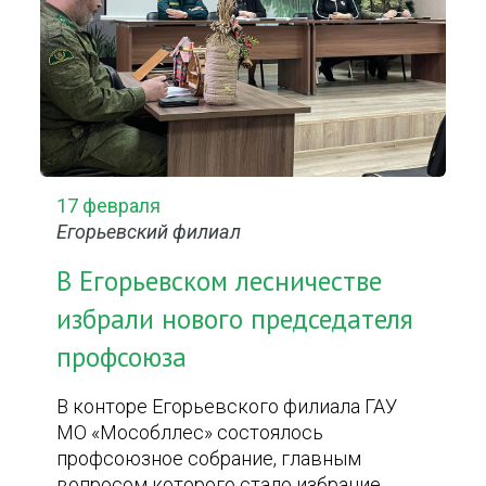
17 февраля
Егорьевский филиал
В Егорьевском лесничестве
избрали нового председателя
профсоюза
В конторе Егорьевского филиала ГАУ
МО «Мособллес» состоялось
профсоюзное собрание, главным
вопросом которого стало избрание