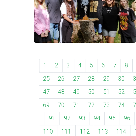
1
2
3
4
5
6
7
8
25
26
27
28
29
30
47
48
49
50
51
52
69
70
71
72
73
74
91
92
93
94
95
96
110
111
112
113
114