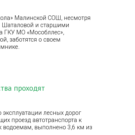
кола» Малинской СОШ, несмотря
ой Шаталовой и старшими
а ГКУ МО «Мособллес»,
й, заботятся о своем
омнике.
ства проходят
о эксплуатации лесных дорог
их проезд автотранспорта к
 водоемам, выполнено 3,6 км из