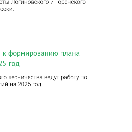
сты Логиновского и Горенского
секи.
и к формированию плана
25 год
го лесничества ведут работу по
й на 2025 год.