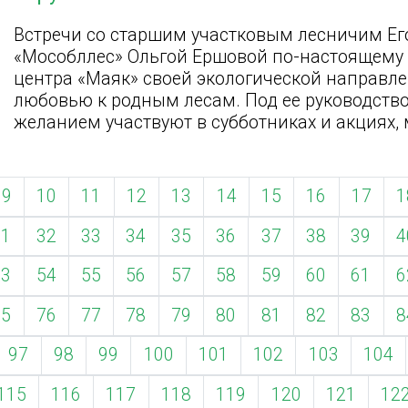
Встречи со старшим участковым лесничим Ег
«Мособллес» Ольгой Ершовой по-настоящему 
центра «Маяк» своей экологической направл
любовью к родным лесам. Под ее руководств
желанием участвуют в субботниках и акциях,
9
10
11
12
13
14
15
16
17
1
31
32
33
34
35
36
37
38
39
4
53
54
55
56
57
58
59
60
61
6
75
76
77
78
79
80
81
82
83
8
97
98
99
100
101
102
103
104
115
116
117
118
119
120
121
12