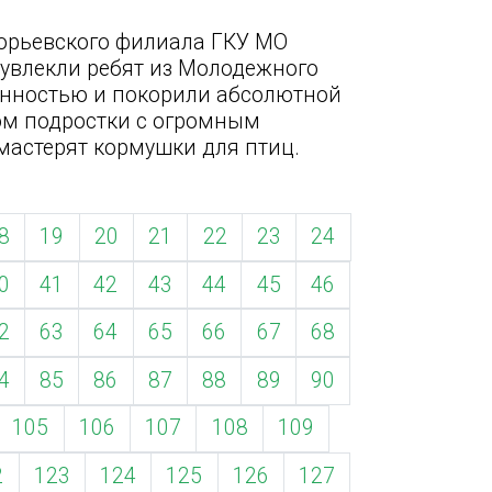
орьевского филиала ГКУ МО
увлекли ребят из Молодежного
енностью и покорили абсолютной
ом подростки с огромным
 мастерят кормушки для птиц.
8
19
20
21
22
23
24
0
41
42
43
44
45
46
2
63
64
65
66
67
68
4
85
86
87
88
89
90
105
106
107
108
109
2
123
124
125
126
127