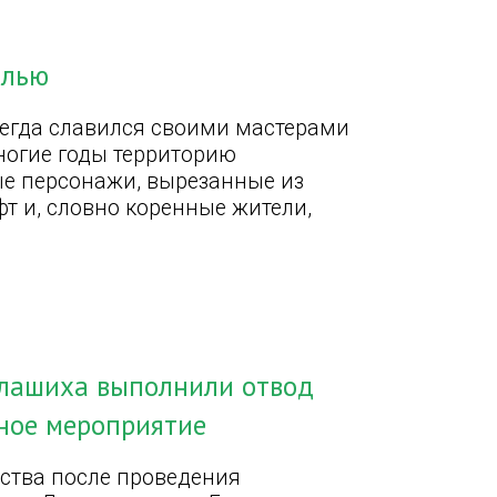
ылью
сегда славился своими мастерами
ногие годы территорию
ые персонажи, вырезанные из
т и, словно коренные жители,
.
Балашиха выполнили отвод
ьное мероприятие
ества после проведения