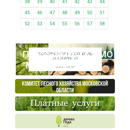
38
39
40
41
42
43
44
45
46
47
48
49
50
51
52
53
54
55
56
57
58
Пресс-центр ГАУ МО
"Мособллес"