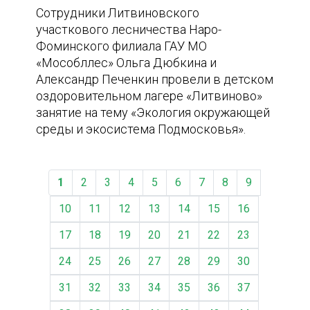
Сотрудники Литвиновского
участкового лесничества Наро-
Фоминского филиала ГАУ МО
«Мособллес» Ольга Дюбкина и
Александр Печенкин провели в детском
оздоровительном лагере «Литвиново»
занятие на тему «Экология окружающей
среды и экосистема Подмосковья».
1
2
3
4
5
6
7
8
9
10
11
12
13
14
15
16
17
18
19
20
21
22
23
24
25
26
27
28
29
30
31
32
33
34
35
36
37