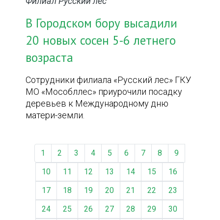
Филиал Русский лес
В Городском бору высадили
20 новых сосен 5-6 летнего
возраста
Сотрудники филиала «Русский лес» ГКУ
МО «Мособллес» приурочили посадку
деревьев к Международному дню
матери-земли.
1
2
3
4
5
6
7
8
9
10
11
12
13
14
15
16
17
18
19
20
21
22
23
24
25
26
27
28
29
30