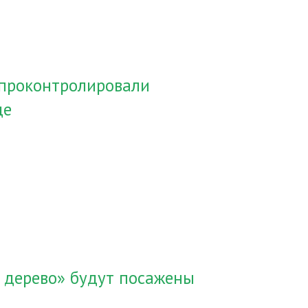
 проконтролировали
де
е дерево» будут посажены