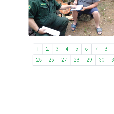
1
2
3
4
5
6
7
8
25
26
27
28
29
30