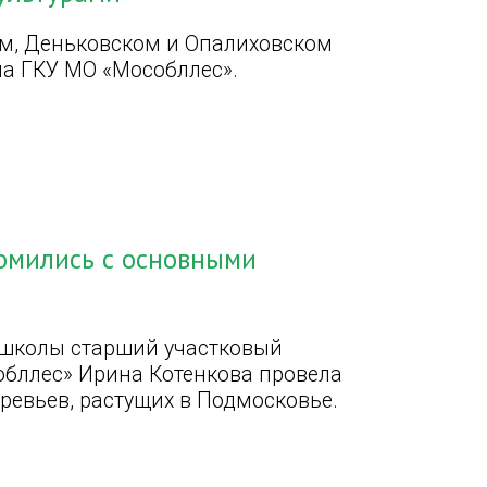
м, Деньковском и Опалиховском
ла ГКУ МО «Мособллес».
омились с основными
й школы старший участковый
бллес» Ирина Котенкова провела
ревьев, растущих в Подмосковье.