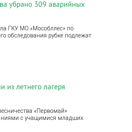
тва убрано 309 аварийных
ала ГКУ МО «Мособллес» по
ого обследования рубке подлежат
и из летнего лагеря
лесничества «Первомай»
наниями с учащимися младших