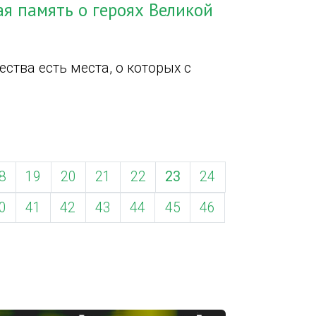
ая память о героях Великой
ства есть места, о которых с
8
19
20
21
22
23
24
0
41
42
43
44
45
46