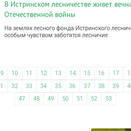
В Истринском лесничестве живет вечн
Отечественной войны
На землях лесного фонда Истринского лесниче
особым чувством заботятся лесничие.
9
10
11
12
13
14
15
16
17
1
31
32
33
34
35
36
37
38
39
4
47
48
49
50
51
52
53