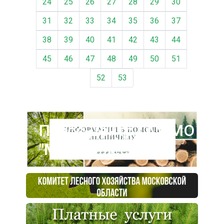
24
25
26
27
28
29
30
31
32
33
34
35
36
37
38
39
40
41
42
43
44
45
46
47
48
49
50
51
52
53
Пресс-центр ГАУ МО
"Мособллес"