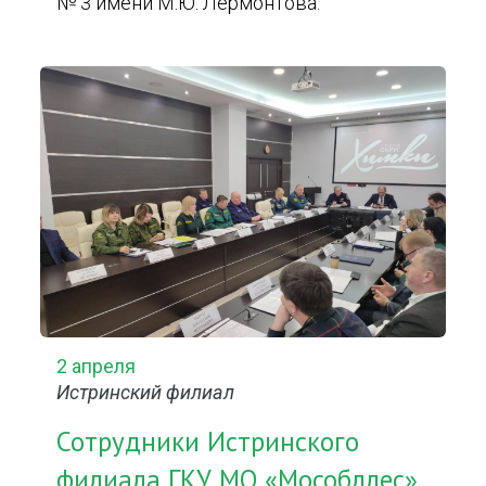
№ 3 имени М.Ю. Лермонтова.
2 апреля
Истринский филиал
Сотрудники Истринского
филиала ГКУ МО «Мособллес»