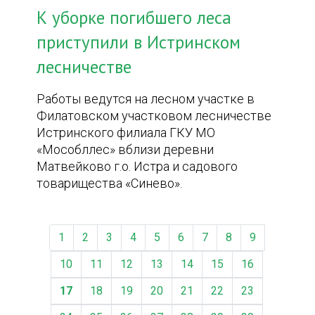
К уборке погибшего леса
приступили в Истринском
лесничестве
Работы ведутся на лесном участке в
Филатовском участковом лесничестве
Истринского филиала ГКУ МО
«Мособллес» вблизи деревни
Матвейково г.о. Истра и садового
товарищества «Синево».
1
2
3
4
5
6
7
8
9
10
11
12
13
14
15
16
17
18
19
20
21
22
23