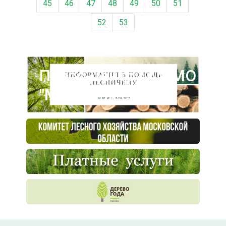
45
46
47
48
49
50
51
52
53
Пресс-центр ГАУ МО
"Мособллес"